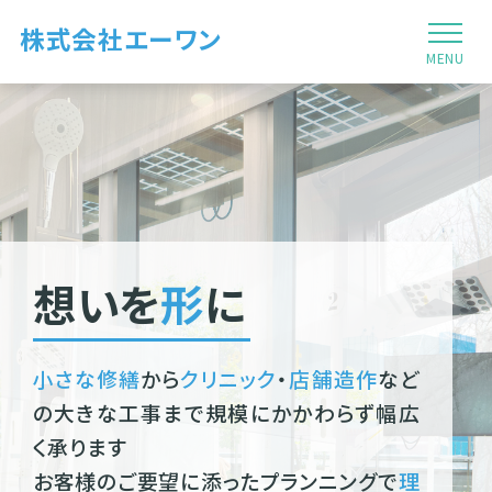
株式会社エーワン
MENU
想いを
形
に
小さな修繕
から
クリニック
・
店舗造作
など
の大きな工事まで規模にかかわらず幅広
く承ります
お客様のご要望に添ったプランニングで
理